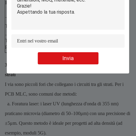
Pressione
base allo
(previene le
spessore del
disconnessioni via).
foglio)
Ammorbidisce i leganti
Temperatura
70–100°C
senza polimerizzazione
prematura.
Consente alla pressione di
Tempo di
5–10 minuti
distribuirsi uniformemente
permanenza
sull'impilamento.
Invia
3. Foratura via e metallizzazione dei fori: collegamento degli
strati
I via sono piccoli fori che collegano i circuiti tra gli strati. Per i
PCB MLC, sono comuni due metodi:
a. Foratura laser: i laser UV (lunghezza d'onda di 355 nm)
praticano microvia (diametro di 50–100μm) con una precisione di
±5μm. Questo metodo è ideale per progetti ad alta densità (ad
esempio, moduli 5G).