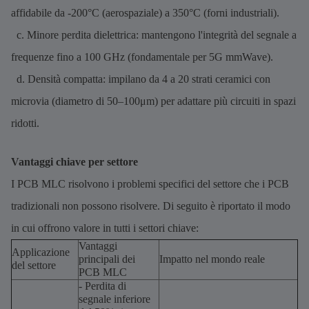
affidabile da -200°C (aerospaziale) a 350°C (forni industriali).
c. Minore perdita dielettrica: mantengono l'integrità del segnale a
frequenze fino a 100 GHz (fondamentale per 5G mmWave).
d. Densità compatta: impilano da 4 a 20 strati ceramici con
microvia (diametro di 50–100μm) per adattare più circuiti in spazi
ridotti.
Vantaggi chiave per settore
I PCB MLC risolvono i problemi specifici del settore che i PCB
tradizionali non possono risolvere. Di seguito è riportato il modo
in cui offrono valore in tutti i settori chiave:
Vantaggi
Applicazione
principali dei
Impatto nel mondo reale
del settore
PCB MLC
- Perdita di
segnale inferiore