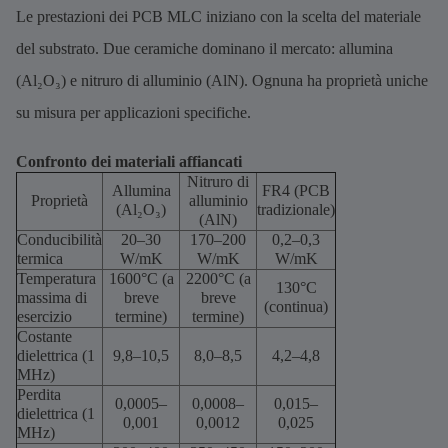
Le prestazioni dei PCB MLC iniziano con la scelta del materiale
del substrato. Due ceramiche dominano il mercato: allumina
(Al₂O₃) e nitruro di alluminio (AlN). Ognuna ha proprietà uniche
su misura per applicazioni specifiche.
Confronto dei materiali affiancati
Nitruro di
Allumina
FR4 (PCB
Proprietà
alluminio
(Al₂O₃)
tradizionale)
(AlN)
Conducibilità
20–30
170–200
0,2–0,3
termica
W/mK
W/mK
W/mK
Temperatura
1600°C (a
2200°C (a
130°C
massima di
breve
breve
(continua)
esercizio
termine)
termine)
Costante
dielettrica (1
9,8–10,5
8,0–8,5
4,2–4,8
MHz)
Perdita
0,0005–
0,0008–
0,015–
dielettrica (1
0,001
0,0012
0,025
MHz)