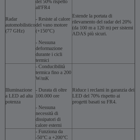
del 50% rispetto
all'FR4
Estende la portata di
Radar
- Resiste al calore
rilevamento del radar del 20%
automobilistico
del vano motore
(da 100 m a 120 m) per sistemi
(77 GHz)
(+150°C)
ADAS più sicuri.
- Nessuna
deformazione
durante i cicli
termici
- Conducibilità
termica fino a 200
W/mK
Illuminazione
- Durata di oltre
Riduce i reclami in garanzia dei
a LED ad alta
100.000 ore
LED del 70% rispetto ai
potenza
progetti basati su FR4.
- Nessuna
necessità di
dissipatori di
calore esterni
- Funziona da
-50°C a +200°C