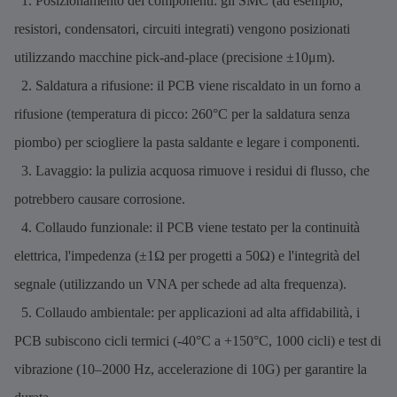
1. Posizionamento dei componenti: gli SMC (ad esempio,
resistori, condensatori, circuiti integrati) vengono posizionati
utilizzando macchine pick-and-place (precisione ±10μm).
2. Saldatura a rifusione: il PCB viene riscaldato in un forno a
rifusione (temperatura di picco: 260°C per la saldatura senza
piombo) per sciogliere la pasta saldante e legare i componenti.
3. Lavaggio: la pulizia acquosa rimuove i residui di flusso, che
potrebbero causare corrosione.
4. Collaudo funzionale: il PCB viene testato per la continuità
elettrica, l'impedenza (±1Ω per progetti a 50Ω) e l'integrità del
segnale (utilizzando un VNA per schede ad alta frequenza).
5. Collaudo ambientale: per applicazioni ad alta affidabilità, i
PCB subiscono cicli termici (-40°C a +150°C, 1000 cicli) e test di
vibrazione (10–2000 Hz, accelerazione di 10G) per garantire la