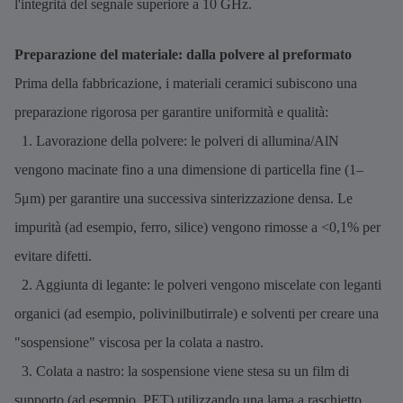
l'integrità del segnale superiore a 10 GHz.
Preparazione del materiale: dalla polvere al preformato
Prima della fabbricazione, i materiali ceramici subiscono una
preparazione rigorosa per garantire uniformità e qualità:
1. Lavorazione della polvere: le polveri di allumina/AlN
vengono macinate fino a una dimensione di particella fine (1–
5μm) per garantire una successiva sinterizzazione densa. Le
impurità (ad esempio, ferro, silice) vengono rimosse a <0,1% per
evitare difetti.
2. Aggiunta di legante: le polveri vengono miscelate con leganti
organici (ad esempio, polivinilbutirrale) e solventi per creare una
"sospensione" viscosa per la colata a nastro.
3. Colata a nastro: la sospensione viene stesa su un film di
supporto (ad esempio, PET) utilizzando una lama a raschietto,