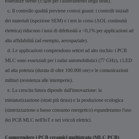
tolleranze strette (±5μm per l'allineamento degli strati).
c. Il controllo qualità previene costosi guasti: i controlli iniziali
dei materiali (ispezione SEM) e i test in corso (AOI, continuità
elettrica) riducono i tassi di difettosità a <0,1% per applicazioni ad
alta affidabilità (ad esempio, aerospaziale).
d. Le applicazioni comprendono settori ad alto rischio: i PCB
MLC sono essenziali per i radar automobilistici (77 GHz), i LED
ad alta potenza (durata di oltre 100.000 ore) e le comunicazioni
militari (resistenza alle intemperie).
e. La crescita futura dipende dall'innovazione: la
miniaturizzazione (strati più densi) e la produzione ecologica
(sinterizzazione a basso consumo energetico) espanderanno l'uso
dei PCB MLC nell'IoT e nei veicoli elettrici.
Comprendere i PCB ceramici multistrato (MLC PCB)