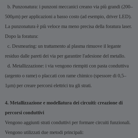
b. Punzonatura: i punzoni meccanici creano via più grandi (200–
500μm) per applicazioni a basso costo (ad esempio, driver LED).
La punzonatura è più veloce ma meno precisa della foratura laser.
Dopo la foratura:
c. Desmearing: un trattamento al plasma rimuove il legante
residuo dalle pareti dei via per garantire l'adesione del metallo.
d. Metallizzazione: i via vengono riempiti con pasta conduttiva
(argento o rame) o placcati con rame chimico (spessore di 0,5–
1μm) per creare percorsi elettrici tra gli strati.
4. Metallizzazione e modellatura dei circuiti: creazione di
percorsi conduttivi
Vengono aggiunti strati conduttivi per formare circuiti funzionali.
Vengono utilizzati due metodi principali: