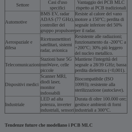
Casi d'uso
Vantaggio dei PCB MLC
Settore
specifici
rispetto ai PCB tradizionali
BMS EV, radar
Resiste al calore del vano
ADAS (77 GHz),
motore a 150°C; perdita di
Automotive
controller del
segnale inferiore del 50%
gruppo propulsore
per il radar.
Resistente alle radiazioni;
Ricetrasmettitori
Aerospaziale e
funzionamento da -200°C a
satellitari, sistemi
difesa
+200°C; 30% più leggero
radar, avionica
del nucleo metallico.
Stazioni base 5G
Mantiene l'integrità del
Telecomunicazioni
mmWave, celle
segnale a 28/39 GHz; bassa
piccole
perdita dielettrica (<0,001).
Scanner MRI,
Biocompatibile (ISO
diodi laser,
Dispositivi medici
10993); resistente alla
monitor
sterilizzazione (autoclave).
indossabili
LED ad alta
Durata di oltre 100.000 ore;
Industriale
potenza, inverter
gestisce ambienti di forni
industriali, sensori
industriali a 300°C.
Tendenze future che modellano i PCB MLC