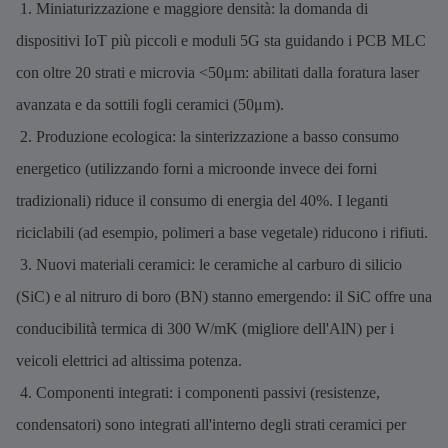
1. Miniaturizzazione e maggiore densità: la domanda di
dispositivi IoT più piccoli e moduli 5G sta guidando i PCB MLC
con oltre 20 strati e microvia <50μm: abilitati dalla foratura laser
avanzata e da sottili fogli ceramici (50μm).
2. Produzione ecologica: la sinterizzazione a basso consumo
energetico (utilizzando forni a microonde invece dei forni
tradizionali) riduce il consumo di energia del 40%. I leganti
riciclabili (ad esempio, polimeri a base vegetale) riducono i rifiuti.
3. Nuovi materiali ceramici: le ceramiche al carburo di silicio
(SiC) e al nitruro di boro (BN) stanno emergendo: il SiC offre una
conducibilità termica di 300 W/mK (migliore dell'AlN) per i
veicoli elettrici ad altissima potenza.
4. Componenti integrati: i componenti passivi (resistenze,
condensatori) sono integrati all'interno degli strati ceramici per