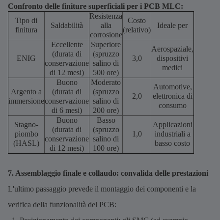
Confronto delle finiture superficiali per i PCB MLC:
Resistenza
Tipo di
Costo
Saldabilità
alla
Ideale per
finitura
(relativo)
corrosione
Eccellente
Superiore
Aerospaziale,
(durata di
(spruzzo
ENIG
3,0
dispositivi
conservazione
salino di
medici
di 12 mesi)
500 ore)
Buono
Moderato
Automotive,
Argento a
(durata di
(spruzzo
2,0
elettronica di
immersione
conservazione
salino di
consumo
di 6 mesi)
200 ore)
Buono
Basso
Stagno-
Applicazioni
(durata di
(spruzzo
piombo
1,0
industriali a
conservazione
salino di
(HASL)
basso costo
di 12 mesi)
100 ore)
7. Assemblaggio finale e collaudo: convalida delle prestazioni
L'ultimo passaggio prevede il montaggio dei componenti e la
verifica della funzionalità del PCB: