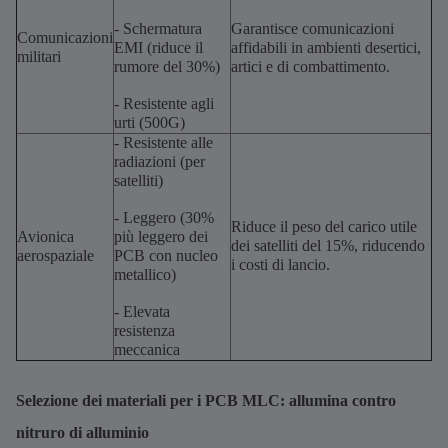
- Schermatura
Garantisce comunicazioni
Comunicazioni
EMI (riduce il
affidabili in ambienti desertici,
militari
rumore del 30%)
artici e di combattimento.
- Resistente agli
urti (500G)
- Resistente alle
radiazioni (per
satelliti)
- Leggero (30%
Riduce il peso del carico utile
Avionica
più leggero dei
dei satelliti del 15%, riducendo
aerospaziale
PCB con nucleo
i costi di lancio.
metallico)
- Elevata
resistenza
meccanica
Selezione dei materiali per i PCB MLC: allumina contro
nitruro di alluminio