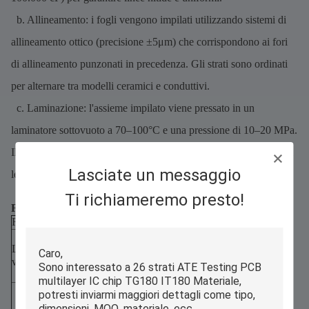
b. Allineamento: i fogli vengono impilati utilizzando sistemi di
allineamento ottico (precisione ±5μm) che corrispondono ai fori
di allineamento punzonati in precedenza. Gli strati sono ordinati
per alternare tra modelli ceramici e conduttivi.
c. Laminazione: l'assieme impilato viene pressato in un
laminatore sottovuoto a 70–100°C e una pressione di 10–20 MPa.
Il vuoto rimuove le sacche d'aria, mentre il calore ammorbidisce i
Lasciate un messaggio
leganti per legare gli strati.
Ti richiameremo presto!
Fattori di laminazione critici:
Fattore
Specifiche
Scopo
Elimina le bolle d'aria
Livello di
(causano delaminazione
≤-0,095 MPa
vuoto
durante la
sinterizzazione).
10–20 MPa
Garantisce un contatto
(regolata in
intimo tra gli strati