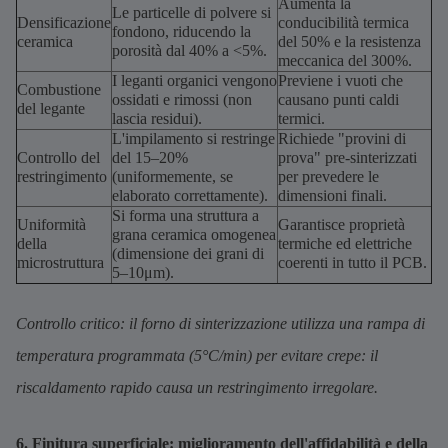
Aumenta la
Le particelle di polvere si
Densificazione
conducibilità termica
fondono, riducendo la
ceramica
del 50% e la resistenza
porosità dal 40% a <5%.
meccanica del 300%.
I leganti organici vengono
Previene i vuoti che
Combustione
ossidati e rimossi (non
causano punti caldi
del legante
lascia residui).
termici.
L'impilamento si restringe
Richiede "provini di
Controllo del
del 15–20%
prova" pre-sinterizzati
restringimento
(uniformemente, se
per prevedere le
elaborato correttamente).
dimensioni finali.
Si forma una struttura a
Uniformità
Garantisce proprietà
grana ceramica omogenea
della
termiche ed elettriche
(dimensione dei grani di
microstruttura
coerenti in tutto il PCB.
5–10μm).
Controllo critico: il forno di sinterizzazione utilizza una rampa di
temperatura programmata (5°C/min) per evitare crepe: il
riscaldamento rapido causa un restringimento irregolare.
6. Finitura superficiale: miglioramento dell'affidabilità e della