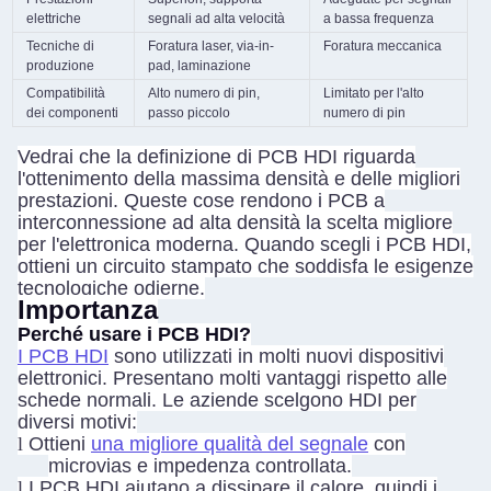
elettriche
segnali ad alta velocità
a bassa frequenza
Tecniche di
Foratura laser, via-in-
Foratura meccanica
produzione
pad, laminazione
Compatibilità
Alto numero di pin,
Limitato per l'alto
dei componenti
passo piccolo
numero di pin
Vedrai che la definizione di PCB HDI riguarda
l'ottenimento della massima densità e delle migliori
prestazioni. Queste cose rendono i PCB a
interconnessione ad alta densità la scelta migliore
per l'elettronica moderna. Quando scegli i PCB HDI,
ottieni un circuito stampato che soddisfa le esigenze
tecnologiche odierne.
Importanza
Perché usare i PCB HDI?
I PCB HDI
sono utilizzati in molti nuovi dispositivi
elettronici. Presentano molti vantaggi rispetto alle
schede normali. Le aziende scelgono HDI per
diversi motivi:
l
Ottieni
una migliore qualità del segnale
con
microvias e impedenza controllata.
l
I PCB HDI aiutano a dissipare il calore, quindi i