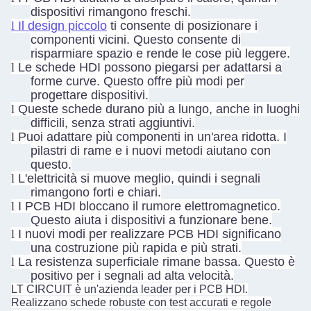
dispositivi rimangono freschi.
l
Il design piccolo
ti consente di posizionare i
componenti vicini. Questo consente di
risparmiare spazio e rende le cose più leggere.
l
Le schede HDI possono piegarsi per adattarsi a
forme curve. Questo offre più modi per
progettare dispositivi.
l
Queste schede durano più a lungo, anche in luoghi
difficili, senza strati aggiuntivi.
l
Puoi adattare più componenti in un'area ridotta. I
pilastri di rame e i nuovi metodi aiutano con
questo.
l
L'elettricità si muove meglio, quindi i segnali
rimangono forti e chiari.
l
I PCB HDI bloccano il rumore elettromagnetico.
Questo aiuta i dispositivi a funzionare bene.
l
I nuovi modi per realizzare PCB HDI significano
una costruzione più rapida e più strati.
l
La resistenza superficiale rimane bassa. Questo è
positivo per i segnali ad alta velocità.
LT CIRCUIT è un'azienda leader per i PCB HDI.
Realizzano schede robuste con test accurati e regole