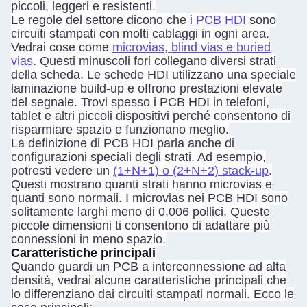
piccoli, leggeri e resistenti.
Le regole del settore dicono che
i PCB HDI
sono
circuiti stampati con molti cablaggi in ogni area.
Vedrai cose come
microvias, blind vias e buried
vias
. Questi minuscoli fori collegano diversi strati
della scheda. Le schede HDI utilizzano una speciale
laminazione build-up e offrono prestazioni elevate
del segnale. Trovi spesso i PCB HDI in telefoni,
tablet e altri piccoli dispositivi perché consentono di
risparmiare spazio e funzionano meglio.
La definizione di PCB HDI parla anche di
configurazioni speciali degli strati. Ad esempio,
potresti vedere un
(1+N+1) o (2+N+2) stack-up
.
Questi mostrano quanti strati hanno microvias e
quanti sono normali. I microvias nei PCB HDI sono
solitamente larghi meno di 0,006 pollici. Queste
piccole dimensioni ti consentono di adattare più
connessioni in meno spazio.
Caratteristiche principali
Quando guardi un PCB a interconnessione ad alta
densità, vedrai alcune caratteristiche principali che
lo differenziano dai circuiti stampati normali. Ecco le