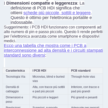
l
Dimensioni compatte e leggerezza
: La
definizione di PCB HDI significa che
ottieni
schede più piccole, sottili e leggere
.
Questo è ottimo per l'elettronica portatile e
indossabile.
Suggerimento: i PCB HDI funzionano con componenti ad
alto numero di pin e passo piccolo. Questo li rende perfetti
per l'elettronica avanzata come smartphone e dispositivi
medici.
Ecco una tabella che mostra come i PCB a
interconnessione ad alta densità e i circuiti stampati
standard sono diversi
:
Caratteristica
I PCB HDI
PCB standard
Tecnologia Via
Microvias, blind e buried
Through-hole vias
vias
Densità di
Alta, con tracce più sottili
Inferiore, con tracce e
cablaggio
e pad più piccoli
pad più grandi
Dimensioni e
Più piccoli e leggeri
Più grandi e pesanti
peso
Prestazioni
Superiori, supporta
Adeguate per segnali