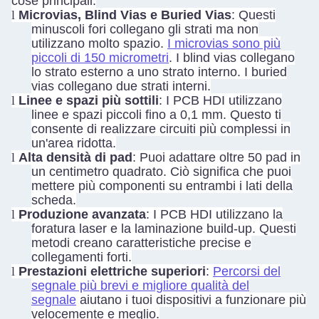
cose principali:
l
Microvias, Blind Vias e Buried Vias
: Questi
minuscoli fori collegano gli strati ma non
utilizzano molto spazio.
I microvias sono più
piccoli di 150 micrometri
. I blind vias collegano
lo strato esterno a uno strato interno. I buried
vias collegano due strati interni.
l
Linee e spazi più sottili
: I PCB HDI utilizzano
linee e spazi piccoli fino a 0,1 mm. Questo ti
consente di realizzare circuiti più complessi in
un'area ridotta.
l
Alta densità di pad
: Puoi adattare oltre 50 pad in
un centimetro quadrato. Ciò significa che puoi
mettere più componenti su entrambi i lati della
scheda.
l
Produzione avanzata
: I PCB HDI utilizzano la
foratura laser e la laminazione build-up. Questi
metodi creano caratteristiche precise e
collegamenti forti.
l
Prestazioni elettriche superiori
:
Percorsi del
segnale più brevi e migliore qualità del
segnale
aiutano i tuoi dispositivi a funzionare più
velocemente e meglio.