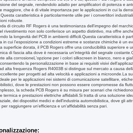
sione del segnale, rendendolo adatto per amplificatori di potenza e an
e maggiore, che è di vitale importanza per le applicazioni in cui la dens
i.Questa caratteristica è particolarmente utile per i convertitori industria
ioni robuste.
da di circuito RF Rogers è una testimonianza dell'impegno del marchio p
del rivestimento non solo conferisce un aspetto distintivo, ma offre anche
ndo la longevità del PCB in ambienti difficili.Questa caratteristica è par
sa in cui l'esposizione a condizioni estreme e sostanze chimiche è un ev
 superficie dorata, il PCB Rogers offre una conducibilità superiore e un
ronica di fascia alta dove è necessaria un'integrità del segnale costante
nte alla corrosioneL'opzione per i colori silkscreen in bianco, nero e giallo
consentendo la personalizzazione in base ai requisiti visivi dell'applica
ad alta frequenza Rogers R4003B si distingue sul mercato a causa dell
eccellente per progetti ad alta velocità e applicazioni a microonde.La 
deale per le applicazioni nei sistemi di comunicazione satellitare, etiche
ilistici, dove le prestazioni non possono essere compromesse da flutt
mplesso, la scheda PCB Rogers è su misura per scenari che richiedono
e termica e prestazioni elettriche affidabili.Si tratta di una soluzione ide
ziale, dei dispositivi medici e dell'industria automobilistica, dove gli 
ti per raggiungere un'efficienza e un'affidabilità senza pari.
onalizzazione: