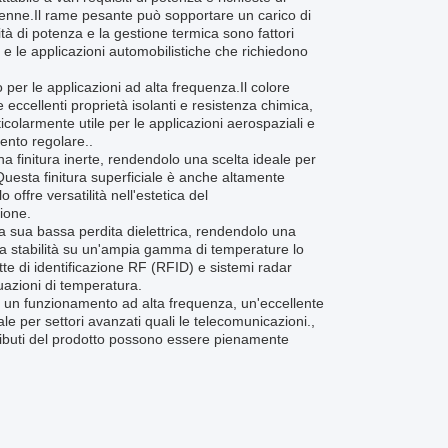
tenne.Il rame pesante può sopportare un carico di
ità di potenza e la gestione termica sono fattori
li e le applicazioni automobilistiche che richiedono
er le applicazioni ad alta frequenza.Il colore
 eccellenti proprietà isolanti e resistenza chimica,
ticolarmente utile per le applicazioni aerospaziali e
ento regolare..
a finitura inerte, rendendolo una scelta ideale per
.Questa finitura superficiale è anche altamente
 offre versatilità nell'estetica del
zione.
a sua bassa perdita dielettrica, rendendolo una
sua stabilità su un'ampia gamma di temperature lo
tte di identificazione RF (RFID) e sistemi radar
uazioni di temperatura.
 un funzionamento ad alta frequenza, un'eccellente
ale per settori avanzati quali le telecomunicazioni.,
attributi del prodotto possono essere pienamente