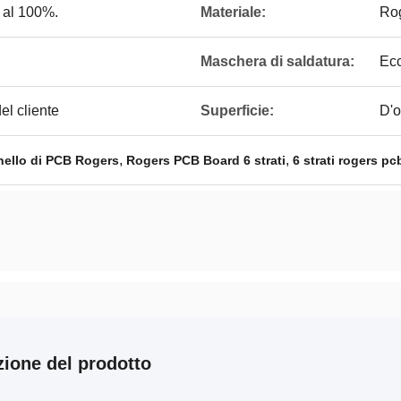
o al 100%.
Materiale:
Ro
Maschera di saldatura:
Ecc
el cliente
Superficie:
D'o
,
,
nnello di PCB Rogers
Rogers PCB Board 6 strati
6 strati rogers pc
zione del prodotto