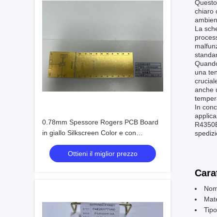
Questo 
chiaro 
ambient
La sche
process
malfunz
standar
Quando 
una ten
crucial
anche u
temper
In con
applica
0.78mm Spessore Rogers PCB Board
R4350B 
in giallo Silkscreen Color e con
spedizi
superficie oro
Ottieni il miglior prezzo
Cara
Nom
Mate
Tipo