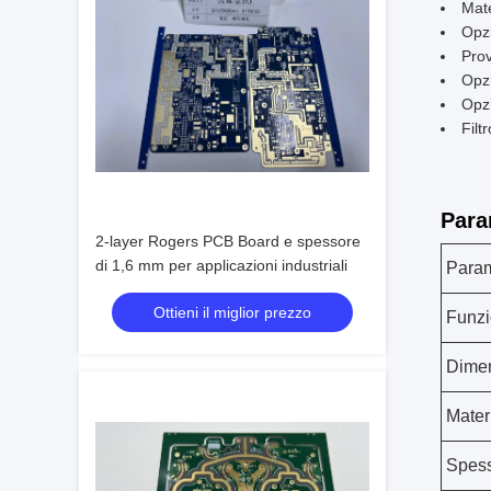
Mat
Opzi
Prov
Opzi
Opzi
Filt
Para
2-layer Rogers PCB Board e spessore
di 1,6 mm per applicazioni industriali
Param
Ottieni il miglior prezzo
Funz
Dime
Mater
Spess