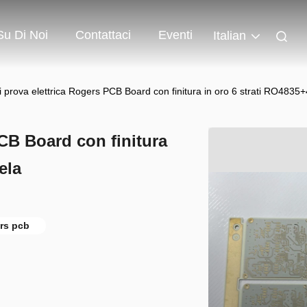
Su Di Noi
Contattaci
Eventi
Italian
 prova elettrica Rogers PCB Board con finitura in oro 6 strati RO4835
CB Board con finitura
ela
ers pcb