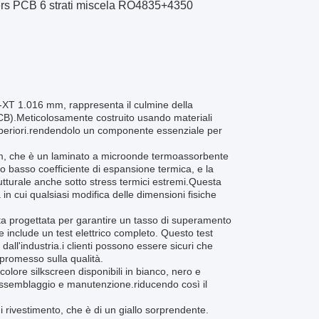
gers PCB 6 strati miscela RO4835+4350
-XT 1.016 mm, rappresenta il culmine della
PCB).Meticolosamente costruito usando materiali
 superiori.rendendolo un componente essenziale per
mm, che è un laminato a microonde termoassorbente
uo basso coefficiente di espansione termica, e la
tturale anche sotto stress termici estremi.Questa
in cui qualsiasi modifica delle dimensioni fisiche
a progettata per garantire un tasso di superamento
e include un test elettrico completo. Questo test
dall'industria.i clienti possono essere sicuri che
romesso sulla qualità.
olore silkscreen disponibili in bianco, nero e
di assemblaggio e manutenzione.riducendo così il
 rivestimento, che è di un giallo sorprendente.