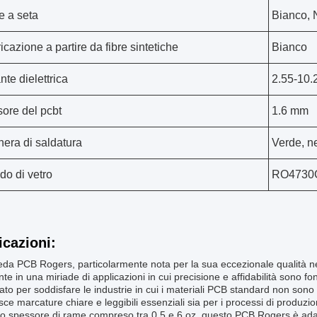
e a seta
Bianco, 
cazione a partire da fibre sintetiche
Bianco
nte dielettrica
2.55-10.
ore del pcbt
1.6 mm
era di saldatura
Verde, ne
do di vetro
RO4730G
icazioni:
da PCB Rogers, particolarmente nota per la sua eccezionale qualità n
nte in una miriade di applicazioni in cui precisione e affidabilità son
ato per soddisfare le industrie in cui i materiali PCB standard non sono
sce marcature chiare e leggibili essenziali sia per i processi di produzi
 spessore di rame compreso tra 0,5 e 6 oz, questo PCB Rogers è adattab