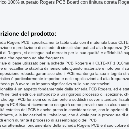
ttrico 100% superato Rogers PCB Board con finitura dorata Ro
rizione del prodotto:
eda Rogers PCB, specificamente fabbricata con il materiale base CLTE
azione e produzione di schede di circuiti stampati ad alta frequenza (
i di Rogers., si distingue sul mercato per la sua qualità e affidabilità
strie che operano ad alte frequenze.
eriale di base utilizzato per la scheda PCB Rogers è il CLTE-XT 1.016
re un'eccellente stabilità dimensionale.Questo materiale è noto per il s
posizione robusta garantisce che il PCB mantenga la sua integrità stru
ristica è particolarmente importante nelle applicazioni ad alta frequenza 
cheda può avere un impatto significativo sulle sue prestazioni.
ionalità è un aspetto fondamentale della scheda PCB Rogers, ed è stat
% nei test elettrici.è sottoposto a un rigoroso processo di ispezione, ch
a che ogni PCB funzioni correttamente e soddisfi i severi standard fissati 
ogers PCB Board riceveranno eseguirà come previsto senza alcun comp
ità estetica del PCB è anche presa in considerazione, con le opzioni di c
etichette, e le indicazioni sul tabellone, che è vitale per le procedure 
 di errori durante il processo di assemblaggio dei PCB.
a caratteristica fondamentale della scheda Rogers PCB è il suo colore di