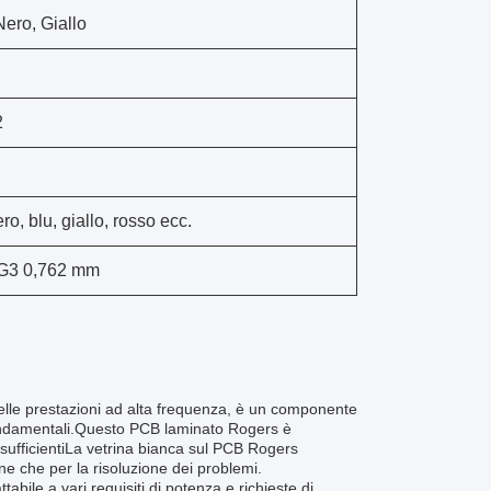
Nero, Giallo
2
ro, blu, giallo, rosso ecc.
3 0,762 mm
elle prestazioni ad alta frequenza, è un componente
o fondamentali.Questo PCB laminato Rogers è
 sufficientiLa vetrina bianca sul PCB Rogers
one che per la risoluzione dei problemi.
ile a vari requisiti di potenza e richieste di