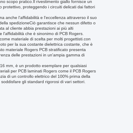
o scopo pratico.Il rivestimento giallo fornisce un
protettivo, proteggendo i circuiti delicati dai fattori
anche l'affidabilità e l'eccellenza attraverso il suo
della spedizioneCiò garantisce che nessun difetto o
l cliente abbia prestazioni ai più alti
e l'affidabilità che è sinonimo di PCB Rogers.
ome materiale di scelta per molti progettisti.con
o per la sua costante dielettrica costante, che è
esto materiale Rogers PCB stratificato presenta
oerenza delle prestazioni in un'ampia gamma di
016 mm, è un prodotto esemplare per qualsiasi
materiali per PCB laminati Rogers come il PCB Rogers
ia di un controllo elettrico del 100% prima della
soddisfare gli standard rigorosi di vari settori.