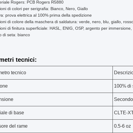
eriale Rogers: PCB Rogers R5880
oni di colori per serigrafia: Bianco, Nero, Giallo
a: prova elettrica al 100% prima della spedizione
oni di colore della maschera di saldatura: verde, nero, blu, giallo, rosso
oni di finitura superficiale: HASL, ENIG, OSP, argento per immersione
ro di seta: bianco
metri tecnici:
etro tecnico
Descrizi
ione
100% di s
nsione
Secondo l
iale di base
CLTE-XT
ore del rame
0.5-6 oz