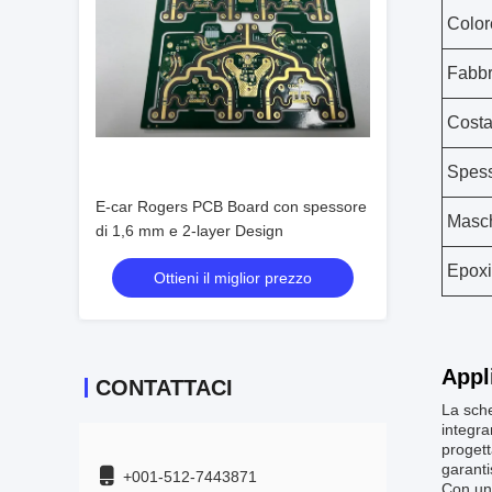
Color
Fabbri
Costa
Spess
E-car Rogers PCB Board con spessore
Masch
di 1,6 mm e 2-layer Design
Epoxi
Ottieni il miglior prezzo
Appl
CONTATTACI
La sche
integra
progett
garanti
+001-512-7443871
Con uno