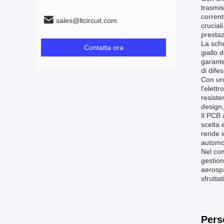
trasmis
corrent
sales@ltcircuit.com
crucial
prestaz
La sche
Contatta ora
giallo 
garante
di dife
Con una
l'elett
resiste
design,
Il PCB 
scelta 
rende i
automob
Nel co
gestion
aerospa
sfrutta
Pers