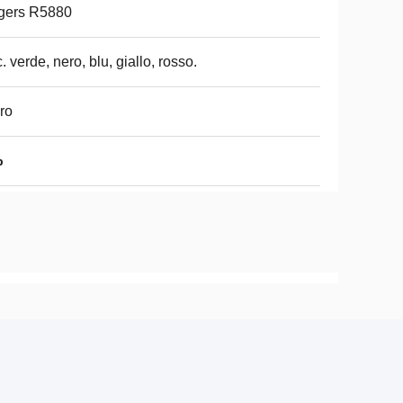
gers R5880
. verde, nero, blu, giallo, rosso.
ro
b