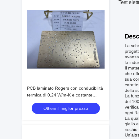
Test ele
Desc
La sch
progett
avanzat
le indu
Il mat
che off
sua com
caratte
PCB laminato Rogers con conducibilità
della s
termica di 0,24 W/m-K e costante
La funz
del 100
dielettrica di 3,48
verific
Ottieni il miglior prezzo
ogni R
La qual
giallo.
rischio
Un'altr