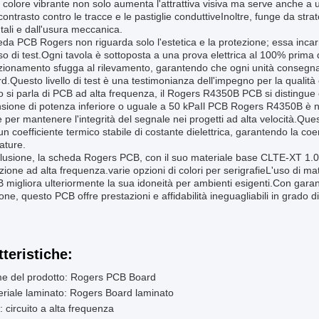
colore vibrante non solo aumenta l'attrattiva visiva ma serve anche a un
contrasto contro le tracce e le pastiglie conduttiveInoltre, funge da strato 
ali e dall'usura meccanica.
da PCB Rogers non riguarda solo l'estetica e la protezione; essa incarna 
o di test.Ogni tavola è sottoposta a una prova elettrica al 100% prima 
ionamento sfugga al rilevamento, garantendo che ogni unità consegnata a
d.Questo livello di test è una testimonianza dell'impegno per la qualità 
si parla di PCB ad alta frequenza, il Rogers R4350B PCB si distingue c
sione di potenza inferiore o uguale a 50 kPaIl PCB Rogers R4350B è not
e per mantenere l'integrità del segnale nei progetti ad alta velocità.Qu
n coefficiente termico stabile di costante dielettrica, garantendo la c
ature.
clusione, la scheda Rogers PCB, con il suo materiale base CLTE-XT 1.
zione ad alta frequenza.varie opzioni di colori per serigrafieL'uso di 
migliora ulteriormente la sua idoneità per ambienti esigenti.Con garanz
one, questo PCB offre prestazioni e affidabilità ineguagliabili in grado di 
tteristiche:
e del prodotto: Rogers PCB Board
riale laminato: Rogers Board laminato
: circuito a alta frequenza