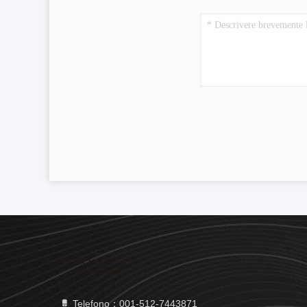
Telefono：001-512-7443871