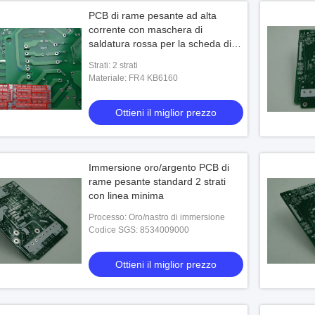
PCB di rame pesante ad alta
corrente con maschera di
saldatura rossa per la scheda di
controllo del modello di
Strati: 2 strati
aeromobile
Materiale: FR4 KB6160
Ottieni il miglior prezzo
Immersione oro/argento PCB di
rame pesante standard 2 strati
con linea minima
Processo: Oro/nastro di immersione
Codice SGS: 8534009000
Ottieni il miglior prezzo