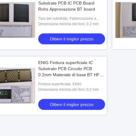
Substrate PCB IC PCB Board
Rohs Approvazione BT board
Tipo del substrato: Fabbricazione a
partire da:
Dimensione minima del foro: 0.2 mm
Ottieni il miglior prezzo
ENIG Finitura superficiale IC
Substrato PCB Circuito PCB
0.2mm Materiale di base BT HF
HTG
Finitura superficiale: ENIG
Dimensione minima del foro: 0.2 mm
Ottieni il miglior prezzo