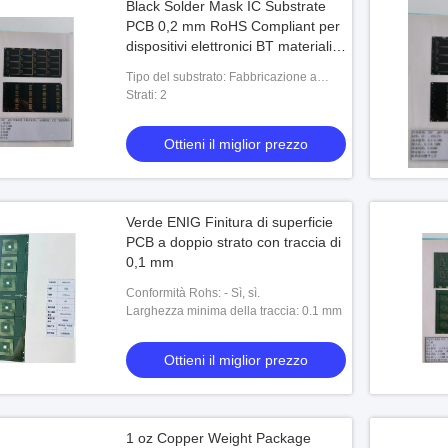
Black Solder Mask IC Substrate
PCB 0,2 mm RoHS Compliant per
dispositivi elettronici BT materiali
scheda SD
Tipo del substrato: Fabbricazione a
partire da:
Strati: 2
Ottieni il miglior prezzo
Verde ENIG Finitura di superficie
PCB a doppio strato con traccia di
0,1 mm
Conformità Rohs: - Sì, sì.
Larghezza minima della traccia: 0.1 mm
Ottieni il miglior prezzo
1 oz Copper Weight Package