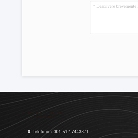
Telefono：001-512-7443871