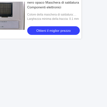
nero opaco Maschera di saldatura
Componenti elettronici
Colore della maschera di saldatura:
Verde
Larghezza minima della traccia: 0.1 mm
Ottieni il miglior prezzo